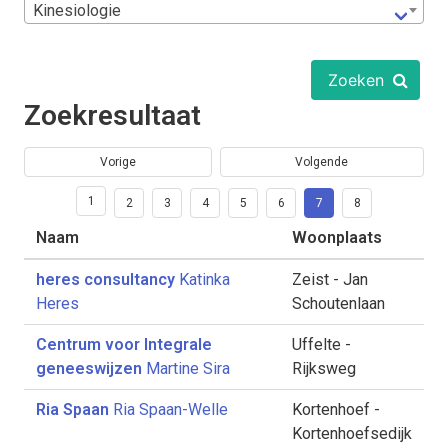
Kinesiologie
Zoeken
Zoekresultaat
Vorige
Volgende
1
2
3
4
5
6
7
8
Naam
Woonplaats
heres consultancy
Katinka
Zeist - Jan
Heres
Schoutenlaan
Centrum voor Integrale
Uffelte -
geneeswijzen
Martine Sira
Rijksweg
Ria Spaan
Ria Spaan-Welle
Kortenhoef -
Kortenhoefsedijk