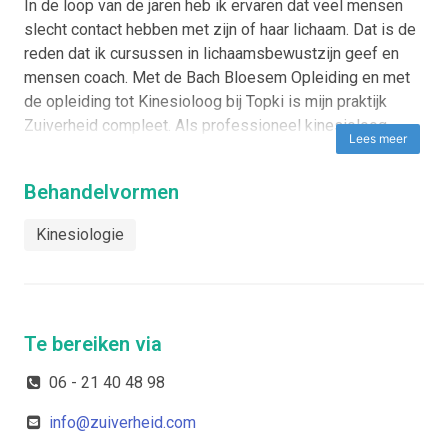
In de loop van de jaren heb ik ervaren dat veel mensen
slecht contact hebben met zijn of haar lichaam. Dat is de
reden dat ik cursussen in lichaamsbewustzijn geef en
mensen coach. Met de Bach Bloesem Opleiding en met
de opleiding tot Kinesioloog bij Topki is mijn praktijk
Zuiverheid compleet. Als professioneel kinesioloog,
Lees meer
allergie therapeut en Touch for Health instructeur heb ik
een prachtige basis om mensen te helpen het lichaam te
Behandelvormen
leren kennen en het zelfherstellend vermogen van het
lichaam te stimuleren.
Kinesiologie
Te bereiken via
Visie
06 - 21 40 48 98
Mijn visie op gezondheid is dat het lichaam een
info@zuiverheid.com
ongelooflijke herstellende kracht heeft. Door de