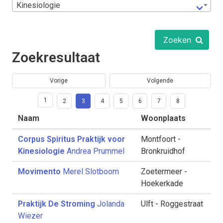
Kinesiologie
Zoeken
Zoekresultaat
Vorige
Volgende
1
2
3
4
5
6
7
8
Naam
Woonplaats
Corpus Spiritus Praktijk voor
Montfoort -
Kinesiologie
Andrea Prummel
Bronkruidhof
Movimento
Merel Slotboom
Zoetermeer -
Hoekerkade
Praktijk De Stroming
Jolanda
Ulft - Roggestraat
Wiezer