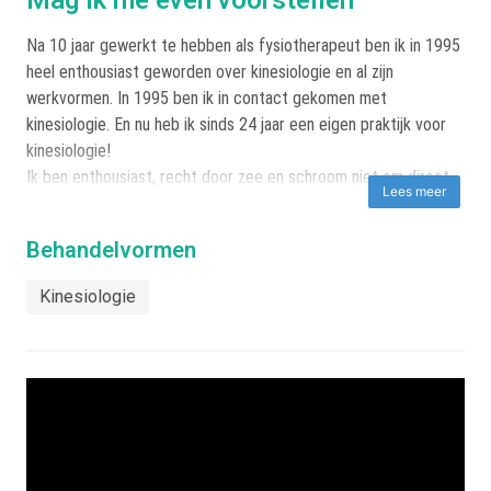
Na 10 jaar gewerkt te hebben als fysiotherapeut ben ik in 1995
heel enthousiast geworden over kinesiologie en al zijn
werkvormen. In 1995 ben ik in contact gekomen met
kinesiologie. En nu heb ik sinds 24 jaar een eigen praktijk voor
kinesiologie!
Ik ben enthousiast, recht door zee en schroom niet om direct
Lees meer
te zijn.
Behandelvormen
Kinesiologie
Visie
Holistisch, doelgericht en tevens vanuit overzicht
samenwerkend.
Tijdens de behandeling richt ik me op de gehele mens,
verzamelen we alle relevante ins en outs, leggen we samen
verbanden om vervolgens een route of planning te maken van