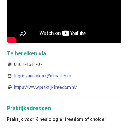
de meest optimale benadering of aanpak. De spiertest help
hierbij om zowel bewuste als onderbewuste informatie te
combineren.
Specialisatie
Kinesiologie
Te bereiken via
Allergieen/ intoleranties
0161-451 707
Leerblokkades/dyslexie/ leerproblemen
Ingridvanniekerk@gmail.com
Orthomoleculaire geneeskunde
https://www.praktijkfreedom.nl/
Stress/ burnout/ EBV
Praktijkadressen
Ervaring
Praktijk voor Kinesiologie 'freedom of choice'
In de praktijk werk ik veel met voedingsproblemen: