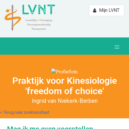
Mijn LVNT
Praktijk voor Kinesiologie
'freedom of choice'
Ingrid van Niekerk-Berben
< Terug naar zoekresultaat
Mag ik me even voorstellen