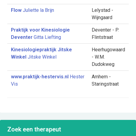
Flow
Juliette la Brijn
Lelystad -
Wijngaard
Praktijk voor Kinesiologie
Deventer - P.
Deventer
Gitta Liefting
Flintstraat
Kinesiologiepraktijk Jitske
Heerhugowaard
Winkel
Jitske Winkel
- W.M.
Dudokweg
www.praktijk-hestervis.nl
Hester
Arnhem -
Vis
Staringstraat
Zoek een therapeut