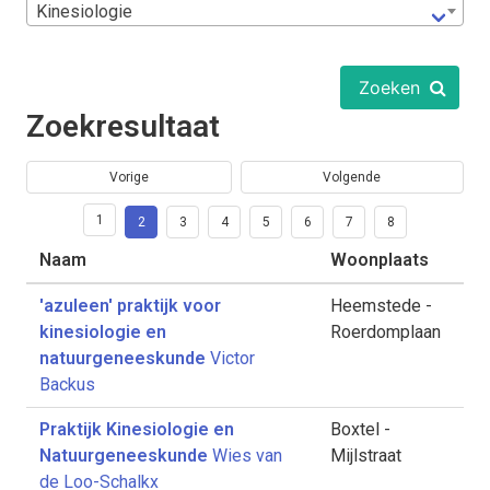
Kinesiologie
Zoeken
Zoekresultaat
Vorige
Volgende
1
2
3
4
5
6
7
8
Naam
Woonplaats
'azuleen' praktijk voor
Heemstede -
kinesiologie en
Roerdomplaan
natuurgeneeskunde
Victor
Backus
Praktijk Kinesiologie en
Boxtel -
Natuurgeneeskunde
Wies van
Mijlstraat
de Loo-Schalkx