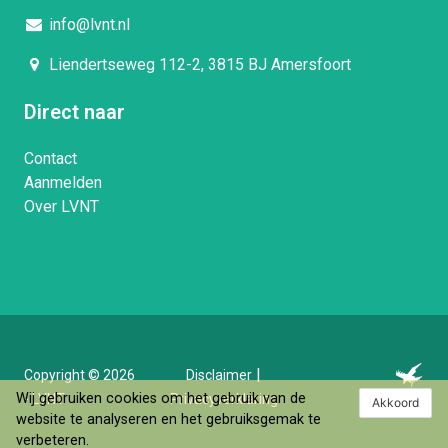
info@lvnt.nl
Liendertseweg 112-2, 3815 BJ Amersfoort
Direct naar
Contact
Aanmelden
Over LVNT
|
Copyright © 2026
Disclaimer
Wij gebruiken cookies om het gebruik van de
- LVNT
Privacyverklaring
Akkoord
website te analyseren en het gebruiksgemak te
verbeteren.