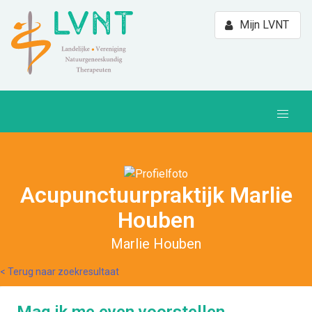
Mijn LVNT
Acupunctuurpraktijk Marlie
Houben
Marlie Houben
< Terug naar zoekresultaat
Mag ik me even voorstellen