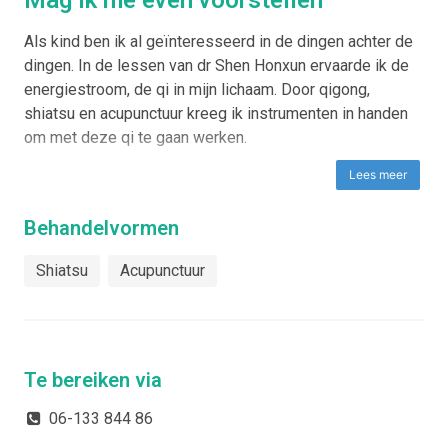
Als kind ben ik al geïnteresseerd in de dingen achter de
dingen. In de lessen van dr Shen Honxun ervaarde ik de
energiestroom, de qi in mijn lichaam. Door qigong,
shiatsu en acupunctuur kreeg ik instrumenten in handen
om met deze qi te gaan werken.
Lees meer
Behandelvormen
Shiatsu
Acupunctuur
Visie
Lichaam en geest in balans brengen zodat genezing en
gezondheid optimaliseren. Het zijn vaak eenvoudige
veranderingen die jou weer op je pad brengen en je
Te bereiken via
verbinden met je bestemming.
06-133 844 86
Specialisatie