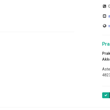
0
Pra
Pra
Akke
Aste
482