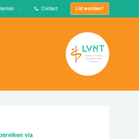
liënten
Contact
Lid worden?
bereiken via