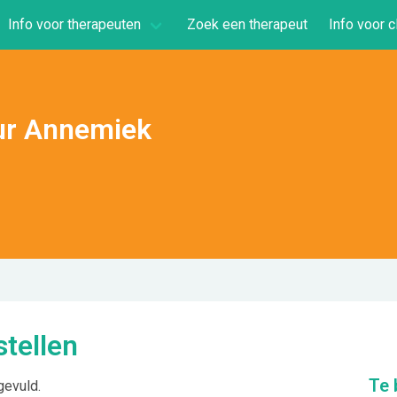
Info voor therapeuten
Zoek een therapeut
Info voor c
uur Annemiek
tellen
Te 
gevuld.