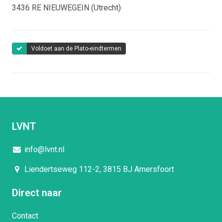
3436 RE
NIEUWEGEIN (Utrecht)
Ervaring
Sinds 2020.
Voldoet aan de Plato-eindtermen
Achtergrond
Ik ben ook 20 jaar werkzaam geweest als apotheker.
LVNT
info@lvnt.nl
Liendertseweg 112-2, 3815 BJ Amersfoort
Direct naar
Contact