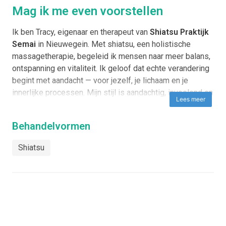
Mag ik me even voorstellen
Ik ben Tracy, eigenaar en therapeut van
Shiatsu Praktijk
Semai
in Nieuwegein. Met shiatsu, een holistische
massagetherapie, begeleid ik mensen naar meer balans,
ontspanning en vitaliteit. Ik geloof dat echte verandering
begint met aandacht — voor jezelf, je lichaam en je
innerlijke processen. Mijn stijl is aandachtig, invoelend en
Lees meer
gericht op het versterken van het zelfherstellend
vermogen. Het geeft mij voldoening om te zien hoe
Behandelvormen
cliënten na een behandeling meer rust, kracht en
levensenergie ervaren.
Shiatsu
Visie
Mijn visie is om een veilige en rustgevende omgeving te
bieden waarin elke cliënt de tijd en aandacht krijgt die hij
of zij verdient. Zo kan ware ontspanning en heling