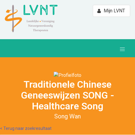
Mijn LVNT
Traditionele Chinese
Geneeswijzen SONG -
Healthcare Song
Song Wan
< Terug naar zoekresultaat