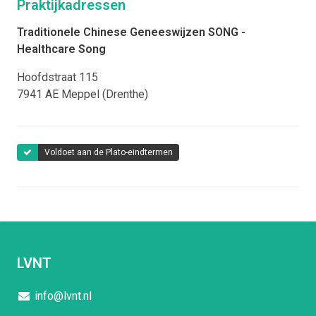
Praktijkadressen
Jaarlijks gaat Song Wan naar China om onderzoek te doen
Traditionele Chinese Geneeswijzen SONG -
en op de hoogte te blijven van de nieuwste ontwikkelingen
Healthcare Song
van deze eeuwenoude traditie.
Hoofdstraat 115
7941 AE
Meppel (Drenthe)
Voldoet aan de Plato-eindtermen
LVNT
info@lvnt.nl